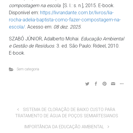
compostagem na escola
. [S. l.: s. n.], 2015. E-book.
Disponível em:
https://livrandante.com.br/livros/lia-
rocha-adelia-baptista-como-fazer-compostagem-na-
escola/
. Acesso em:
08 dez. 2025
.
SZABÓ JÚNIOR, Adalberto Mohai.
Educação Ambiental
e Gestão de Resíduos
. 3. ed. São Paulo: Rideel, 2010.
E-book.
Sem categoria
SISTEMA DE CLORAÇÃO DE BAIXO CUSTO PARA
TRATAMENTO DE ÁGUA DE POÇOS SEMIARTESIANOS
IMPORTÂNCIA DA EDUCAÇÃO AMBIENTAL