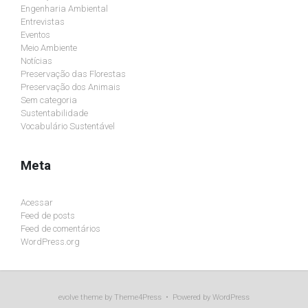
Engenharia Ambiental
Entrevistas
Eventos
Meio Ambiente
Notícias
Preservação das Florestas
Preservação dos Animais
Sem categoria
Sustentabilidade
Vocabulário Sustentável
Meta
Acessar
Feed de posts
Feed de comentários
WordPress.org
evolve
theme by Theme4Press • Powered by
WordPress